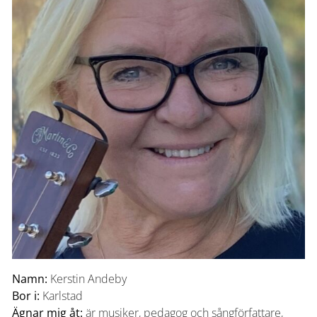
Namn:
Kerstin Andeby
Bor i:
Karlstad
Ägnar mig åt:
är musiker, pedagog och sångförfattare,