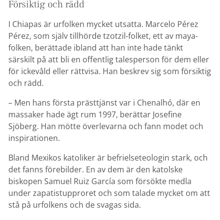
Försiktig och rädd
I Chiapas är urfolken mycket utsatta. Marcelo Pérez
Pérez, som själv tillhörde tzotzil-folket, ett av maya-
folken, berättade ibland att han inte hade tänkt
särskilt på att bli en offentlig talesperson för dem eller
för ickevåld eller rättvisa. Han beskrev sig som försiktig
och rädd.
– Men hans första prästtjänst var i Chenalhó, där en
massaker hade ägt rum 1997, berättar Josefine
Sjöberg. Han mötte överlevarna och fann modet och
inspirationen.
Bland Mexikos katoliker är befrielseteologin stark, och
det fanns förebilder. En av dem är den katolske
biskopen Samuel Ruiz García som försökte medla
under zapatistupproret och som talade mycket om att
stå på urfolkens och de svagas sida.