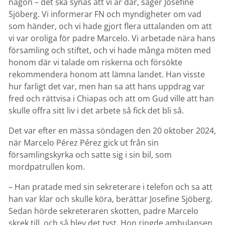
någon – det ska synas att vi är där, säger Josefine
Sjöberg. Vi informerar FN och myndigheter om vad
som händer, och vi hade gjort flera uttalanden om att
vi var oroliga för padre Marcelo. Vi arbetade nära hans
församling och stiftet, och vi hade många möten med
honom där vi talade om riskerna och försökte
rekommendera honom att lämna landet. Han visste
hur farligt det var, men han sa att hans uppdrag var
fred och rättvisa i Chiapas och att om Gud ville att han
skulle offra sitt liv i det arbete så fick det bli så.
Det var efter en mässa söndagen den 20 oktober 2024,
när Marcelo Pérez Pérez gick ut från sin
församlingskyrka och satte sig i sin bil, som
mordpatrullen kom.
– Han pratade med sin sekreterare i telefon och sa att
han var klar och skulle köra, berättar Josefine Sjöberg.
Sedan hörde sekreteraren skotten, padre Marcelo
skrek till, och så blev det tyst. Hon ringde ambulansen