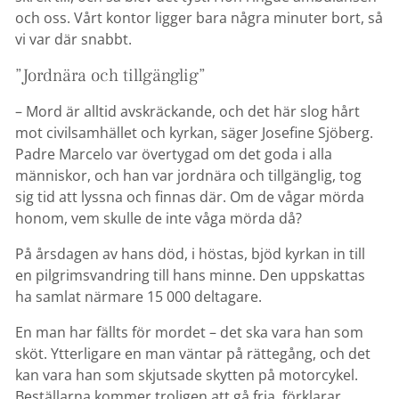
och oss. Vårt kontor ligger bara några minuter bort, så
vi var där snabbt.
”Jordnära och tillgänglig”
– Mord är alltid avskräckande, och det här slog hårt
mot civilsamhället och kyrkan, säger Josefine Sjöberg.
Padre Marcelo var övertygad om det goda i alla
människor, och han var jordnära och tillgänglig, tog
sig tid att lyssna och finnas där. Om de vågar mörda
honom, vem skulle de inte våga mörda då?
På årsdagen av hans död, i höstas, bjöd kyrkan in till
en pilgrimsvandring till hans minne. Den uppskattas
ha samlat närmare 15 000 deltagare.
En man har fällts för mordet – det ska vara han som
sköt. Ytterligare en man väntar på rättegång, och det
kan vara han som skjutsade skytten på motorcykel.
Beställarna kommer troligen att gå fria, förklarar