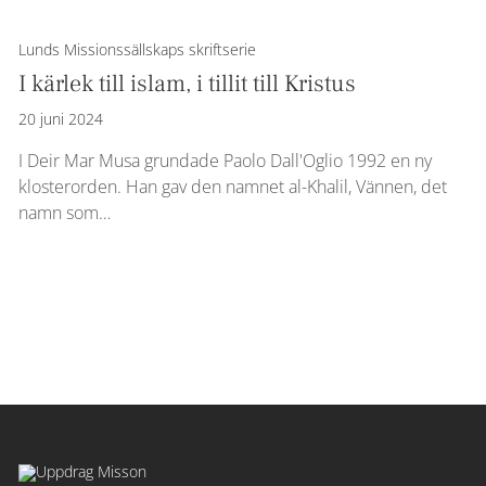
Lunds Missionssällskaps skriftserie
I kärlek till islam, i tillit till Kristus
20 juni 2024
I Deir Mar Musa grundade Paolo Dall'Oglio 1992 en ny
klosterorden. Han gav den namnet al-Khalil, Vännen, det
namn som…