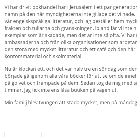
Vi har drivit bokhandel här i Jerusalem i ett par generation
namn på den när myndigheterna inte gillade det vi hade. 
vår engelskspråkiga litteratur, och jag beställer hem myc
frakten och tullarna och granskningen. Ibland får vi inte h
exemplar som är skadade, men det är inte så ofta. Vi ha
ambassaderna och från olika organisationer som arbetar hä
den stora med mycket litteratur och ett café och den här 
kontorsmaterial och skolmaterial.
Nu är klockan ett, och det var halv tre en söndag som d
började gå igenom alla våra böcker för att se om de inneh
på golvet och trampade på dem. Sedan tog de mig med sig,
timmar. Jag fick inte ens låsa butiken på vägen ut.
Min familj blev tvungen att städa mycket, men på måndag