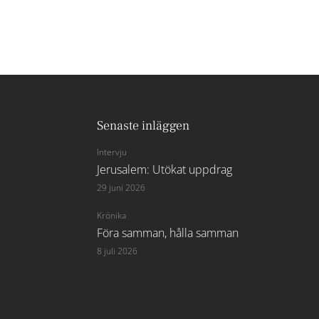
Senaste inläggen
Intervju
Jerusalem: Utökat uppdrag
29 juni 2026
Krönika
Föra samman, hålla samman
8 juli 2026