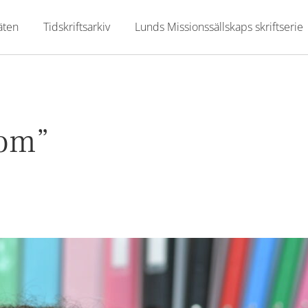
äten
Tidskriftsarkiv
Lunds Missionssällskaps skriftserie
kom”