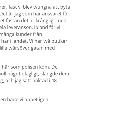
er, fast vi blev tvungna att byta
Det är jag som har ansvaret för
ket fastän det är krångligt med
ela leveransen, ibland får vi
r många kunder från
r i landet. Vi har två butiker,
lilla tvärsöver gatan med
en här som polisen kom. De
öll något olagligt, slängde dem
 och jag satt häktad i 48
en hade vi öppet igen.