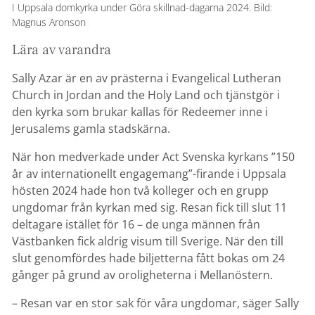
I Uppsala domkyrka under Göra skillnad-dagarna 2024. Bild:
Magnus Aronson
Lära av varandra
Sally Azar är en av prästerna i Evangelical Lutheran
Church in Jordan and the Holy Land och tjänstgör i
den kyrka som brukar kallas för Redeemer inne i
Jerusalems gamla stadskärna.
När hon medverkade under Act Svenska kyrkans ”150
år av internationellt engagemang”-firande i Uppsala
hösten 2024 hade hon två kolleger och en grupp
ungdomar från kyrkan med sig. Resan fick till slut 11
deltagare istället för 16 – de unga männen från
Västbanken fick aldrig visum till Sverige. När den till
slut genomfördes hade biljetterna fått bokas om 24
gånger på grund av oroligheterna i Mellanöstern.
– Resan var en stor sak för våra ungdomar, säger Sally