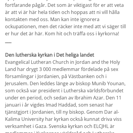
fortfarande pågår. Det som är viktigast för er att veta
är att vi är här hela tiden och hoppas att ni vill hålla
kontakten med oss. Man kan inte ignorera
ockupationen, men det räcker inte med att vi säger till
er hur det är här. Kom hit och träffa oss i kyrkorna!
___
Den lutherska kyrkan i Det heliga landet
Evangelical Lutheran Church in Jordan and the Holy
Land har drygt 3 000 medlemmar fördelade på sex
församlingar i Jordanien, på Västbanken och i
Jerusalem. Den leddes länge av biskop Munib Younan,
som också var president i Lutherska världsförbundet
under en period, och sedan av Ibrahim Azar. Den 11
januari i år vigdes Imad Haddad, som senast har
tjänstgjort i Jordanien, till ny biskop. Genom Dar al-
Kalima University har kyrkan också kunnat driva viss
verksamhet i Gaza. Svenska kyrkan och ELCJHL är