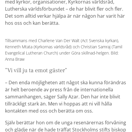
med kyrkor, organisationer, Kyrkornas världsråd,
Lutherska världsförbundet – de har blivit fler och fler.
Det som alltid verkar hjälpa är när någon har varit här
hos oss och kan berätta.
Tillsammans med Charlene Van Der Walt (Act Svenska kyrkan),
Kenneth Mtata (Kyrkornas världsråd) och Christian Samraj (Tamil
Evangelical Lutheran Church) under Göra skillnad-helgen. Bild:
Anna Braw
”Vi vill ju ta emot gäster”
– Den enda möjligheten att något ska kunna förändras
är helt beroende av press från de internationella
sammanhangen, säger Sally Azar. Den har inte blivit
tillräckligt stark än. Men vi hoppas att ni vill hålla
kontakten med oss och berätta om oss.
Själv berättar hon om de unga resenärernas förvåning
och glädje när de hade träffat Stockholms stifts biskop