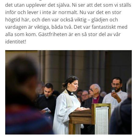
det utan upplever det själva. Ni ser att det som vi ställs
inför och lever i inte är normalt. Nu var det en stor
högtid här, och den var också viktig – glädjen och
vardagen är viktiga, båda två. Det var fantastiskt med
alla som kom. Gästfriheten är en så stor del av vår
identitet!