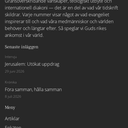
Gränsöverskridande vänskaper, teologiskt utbyte och
internationell diakoni — det är en del av vad vår tidskrift
skildrar. Varje nummer visar något av vad evangeliet
inspirerar till och vad våra medmänniskor och världen
behöver och längtar efter. Så speglar vi Guds rikes
ankomst i vår värld.
Senaste inläggen
Intervju
Jerusalem: Utökat uppdrag
29 juni 2026
Krönika
Föra samman, hålla samman
8 juli 2026
Meny
Artiklar
Enkäten