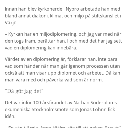
Innan han blev kyrkoherde i Nybro arbetade han med
bland annat diakoni, klimat och miljö på stiftskansliet i
Växjö.
– Kyrkan har en miljödiplomering, och jag var med när
den togs fram, berättar han. I och med det har jag sett
vad en diplomering kan innebära.
Värdet av en diplomering är, förklarar han, inte bara
vad som händer när man går igenom processen utan
också att man visar upp diplomet och arbetet. Då kan
man vara med och påverka vad som är norm.
”Då gör jag det”
Det var inför 100-årsfirandet av Nathan Söderbloms
ekumeniska Stockholmsmöte som Jonas Löhnn fick
idén.
– En vän till mig, Anna Hjälm, såg till att boken
Brev till