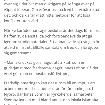
övar sig i, det blir man duktigare på. Många övar på
väpnat försvar. Om vi övar oss på fred blir vi bättre på
det, och då klarar vi att hitta metoder för att lösa
konflikter utan våld.
När kyrkorådet har tagit beslutet är det dags för minst
hälften av de anställda och förtroendevalda att gå
igenom studiematerialet. Ett annat av de sju stegen är
att vid minst ett tillfälle samtala om fred och fördjupa
sig gemensamt.
– Man ska också göra något utåtriktat, som en
gudstjänst med fredstema, säger Jonas Löhnn. På det
viset gör man en positionsförflyttning.
Fredsdiplomeringen kan dessutom bli en impuls att
arbeta mer med relationer utanför församlingen. I
Nybro, där Jonas Löhnn är kyrkoherde, samarbetar
Svenska kyrkan med bland annat den lokala islamiska