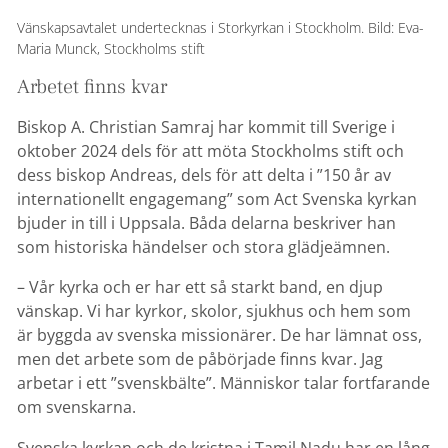
Vänskapsavtalet undertecknas i Storkyrkan i Stockholm. Bild: Eva-
Maria Munck, Stockholms stift
Arbetet finns kvar
Biskop A. Christian Samraj har kommit till Sverige i
oktober 2024 dels för att möta Stockholms stift och
dess biskop Andreas, dels för att delta i ”150 år av
internationellt engagemang” som Act Svenska kyrkan
bjuder in till i Uppsala. Båda delarna beskriver han
som historiska händelser och stora glädjeämnen.
– Vår kyrka och er har ett så starkt band, en djup
vänskap. Vi har kyrkor, skolor, sjukhus och hem som
är byggda av svenska missionärer. De har lämnat oss,
men det arbete som de påbörjade finns kvar. Jag
arbetar i ett ”svenskbälte”. Människor talar fortfarande
om svenskarna.
Svenska kyrkan och de kristna i Tamil Nadu har en lång