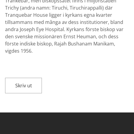
Trankebar, men biskopssätet finns i miljonstaden
Trichy (andra namn: Tiruchi, Tiruchirappalli) där
Tranquebar House ligger i kyrkans egna kvarter
tillsammans med många av dess institutioner, bland
andra Joseph Eye Hospital. Kyrkans förste biskop var
den svenske missionären Ernst Heuman, och dess
förste indiske biskop, Rajah Bushanam Manikam,
vigdes 1956.
Skriv ut