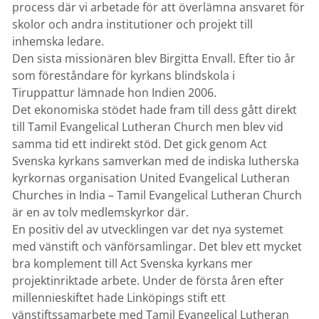
process där vi arbetade för att överlämna ansvaret för
skolor och andra institutioner och projekt till
inhemska ledare.
Den sista missionären blev Birgitta Envall. Efter tio år
som föreståndare för kyrkans blindskola i
Tiruppattur lämnade hon Indien 2006.
Det ekonomiska stödet hade fram till dess gått direkt
till Tamil Evangelical Lutheran Church men blev vid
samma tid ett indirekt stöd. Det gick genom Act
Svenska kyrkans samverkan med de indiska lutherska
kyrkornas organisation United Evangelical Lutheran
Churches in India – Tamil Evangelical Lutheran Church
är en av tolv medlemskyrkor där.
En positiv del av utvecklingen var det nya systemet
med vänstift och vänförsamlingar. Det blev ett mycket
bra komplement till Act Svenska kyrkans mer
projektinriktade arbete. Under de första åren efter
millennieskiftet hade Linköpings stift ett
vänstiftssamarbete med Tamil Evangelical Lutheran