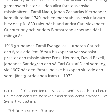
gemensam historia – den allra förste svenske
missionären i Tamil Nadu, Johan Zacharias Kiernander,
kom dit redan 1740, och en mer stabil svensk närvaro
blev det på 1850-talet när bland andra Carl Alexander
Ouchterlony och Anders Blomstrand arbetade där i
många år.
1919 grundades Tamil Evangelical Lutheran Church,
och fyra av de fem första biskoparna var svenska
präster och missionärer: Ernst Heuman, David Bexell,
Johannes Sandegren och så Carl Gustaf Diehl som tog
vid 1967 när den förste indiske biskopen slutade och
som tjänstgjorde ända fram till 1972.
Carl Gustaf Diehl, den femte biskopen i Tamil Evangelical Lutheran
Church och den siste svensken bland denna kyrkas biskopar. Bild:
Svenskt Porträttarkiv
I förbönen varje söndag