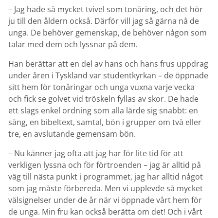
– Jag hade så mycket tvivel som tonåring, och det hör
ju till den åldern också. Därför vill jag så gärna nå de
unga. De behöver gemenskap, de behöver någon som
talar med dem och lyssnar på dem.
Han berättar att en del av hans och hans frus uppdrag
under åren i Tyskland var studentkyrkan – de öppnade
sitt hem för tonåringar och unga vuxna varje vecka
och fick se golvet vid tröskeln fyllas av skor. De hade
ett slags enkel ordning som alla lärde sig snabbt: en
sång, en bibeltext, samtal, bön i grupper om två eller
tre, en avslutande gemensam bön.
– Nu känner jag ofta att jag har för lite tid för att
verkligen lyssna och för förtroenden – jag är alltid på
väg till nästa punkt i programmet, jag har alltid något
som jag måste förbereda. Men vi upplevde så mycket
välsignelser under de år när vi öppnade vårt hem för
de unga. Min fru kan också berätta om det! Och i vårt