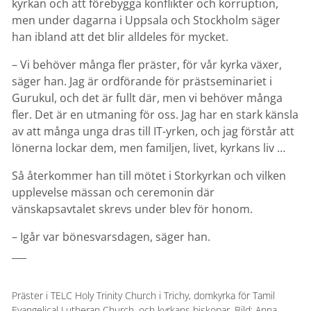
kyrkan och att förebygga konflikter och korruption,
men under dagarna i Uppsala och Stockholm säger
han ibland att det blir alldeles för mycket.
– Vi behöver många fler präster, för vår kyrka växer,
säger han. Jag är ordförande för prästseminariet i
Gurukul, och det är fullt där, men vi behöver många
fler. Det är en utmaning för oss. Jag har en stark känsla
av att många unga dras till IT-yrken, och jag förstår att
lönerna lockar dem, men familjen, livet, kyrkans liv …
Så återkommer han till mötet i Storkyrkan och vilken
upplevelse mässan och ceremonin där
vänskapsavtalet skrevs under blev för honom.
– Igår var bönesvarsdagen, säger han.
___
Präster i TELC Holy Trinity Church i Trichy, domkyrka för Tamil
Evangelical Lutheran Church, och kyrkans biskopar. Bild: Anna