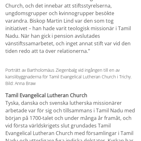
Church, och det innebar att stiftsstyrelserna,
ungdomsgrupper och kvinnogrupper besökte
varandra. Biskop Martin Lind var den som tog
initiativet – han hade varit teologisk missionär i Tamil
Nadu. När han gick i pension avslutades
vänstiftssamarbetet, och inget annat stift var vid den
tiden redo att ta över relationerna.”
Porträtt av Bartholomäus Ziegenbalg vid ingången till en av
kanslibyggnaderna för Tamil Evangelical Lutheran Church i Trichy.
Bild: Anna Braw
Tamil Evangelical Lutheran Church
Tyska, danska och svenska lutherska missionärer
arbetade var för sig och tillsammans i Tamil Nadu med
början på 1700-talet och under många år framåt, och
vid första världskrigets slut grundades Tamil
Evangelical Lutheran Church med församlingar i Tamil
Nadu och ytterligare fyra indiska delstater. Kyrkan har