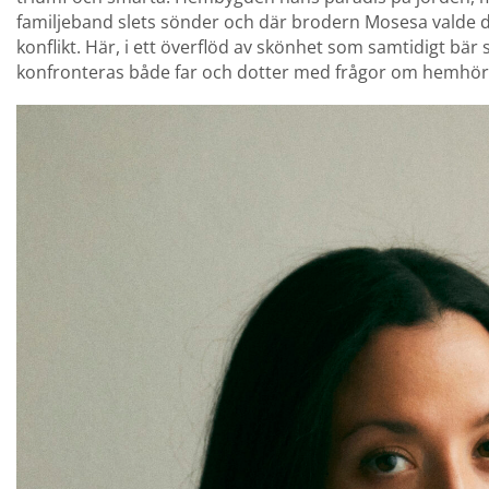
familjeband slets sönder och där brodern Mosesa valde d
konflikt. Här, i ett överflöd av skönhet som samtidigt bär s
konfronteras både far och dotter med frågor om hemhöri