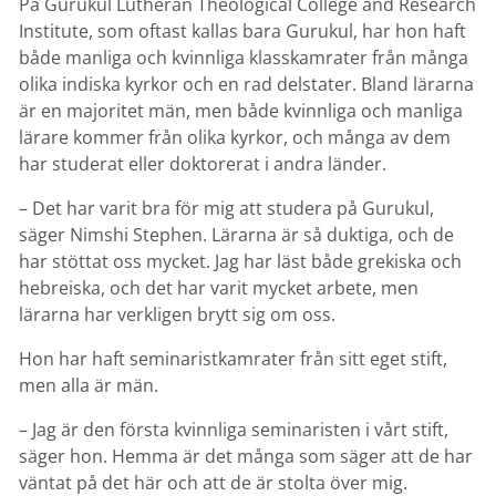
På Gurukul Lutheran Theological College and Research
Institute, som oftast kallas bara Gurukul, har hon haft
både manliga och kvinnliga klasskamrater från många
olika indiska kyrkor och en rad delstater. Bland lärarna
är en majoritet män, men både kvinnliga och manliga
lärare kommer från olika kyrkor, och många av dem
har studerat eller doktorerat i andra länder.
– Det har varit bra för mig att studera på Gurukul,
säger Nimshi Stephen. Lärarna är så duktiga, och de
har stöttat oss mycket. Jag har läst både grekiska och
hebreiska, och det har varit mycket arbete, men
lärarna har verkligen brytt sig om oss.
Hon har haft seminaristkamrater från sitt eget stift,
men alla är män.
– Jag är den första kvinnliga seminaristen i vårt stift,
säger hon. Hemma är det många som säger att de har
väntat på det här och att de är stolta över mig.