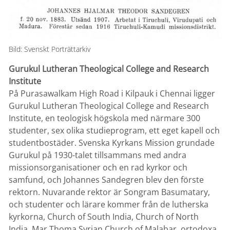
Bild: Svenskt Porträttarkiv
Gurukul Lutheran Theological College and Research
Institute
På Purasawalkam High Road i Kilpauk i Chennai ligger
Gurukul Lutheran Theological College and Research
Institute, en teologisk högskola med närmare 300
studenter, sex olika studieprogram, ett eget kapell och
studentbostäder. Svenska Kyrkans Mission grundade
Gurukul på 1930-talet tillsammans med andra
missionsorganisationer och en rad kyrkor och
samfund, och Johannes Sandegren blev den förste
rektorn. Nuvarande rektor är Songram Basumatary,
och studenter och lärare kommer från de lutherska
kyrkorna, Church of South India, Church of North
India, Mar Thoma Syrian Church of Malabar, ortodoxa