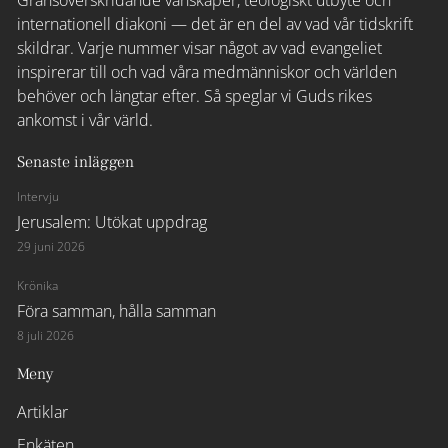
Gränsöverskridande vänskaper, teologiskt utbyte och
internationell diakoni — det är en del av vad vår tidskrift
skildrar. Varje nummer visar något av vad evangeliet
inspirerar till och vad våra medmänniskor och världen
behöver och längtar efter. Så speglar vi Guds rikes
ankomst i vår värld.
Senaste inläggen
Intervju
Jerusalem: Utökat uppdrag
29 juni 2026
Krönika
Föra samman, hålla samman
8 juli 2026
Meny
Artiklar
Enkäten