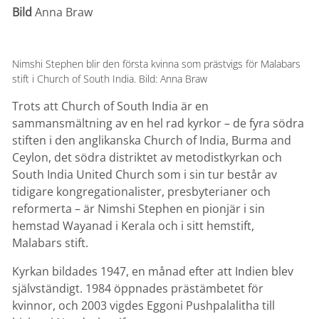
Bild
Anna Braw
Nimshi Stephen blir den första kvinna som prästvigs för Malabars
stift i Church of South India. Bild: Anna Braw
Trots att Church of South India är en
sammansmältning av en hel rad kyrkor – de fyra södra
stiften i den anglikanska Church of India, Burma and
Ceylon, det södra distriktet av metodistkyrkan och
South India United Church som i sin tur består av
tidigare kongregationalister, presbyterianer och
reformerta – är Nimshi Stephen en pionjär i sin
hemstad Wayanad i Kerala och i sitt hemstift,
Malabars stift.
Kyrkan bildades 1947, en månad efter att Indien blev
självständigt. 1984 öppnades prästämbetet för
kvinnor, och 2003 vigdes Eggoni Pushpalalitha till