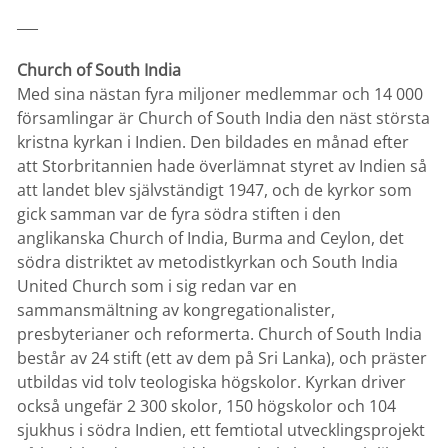
___
Church of South India
Med sina nästan fyra miljoner medlemmar och 14 000
församlingar är Church of South India den näst största
kristna kyrkan i Indien. Den bildades en månad efter
att Storbritannien hade överlämnat styret av Indien så
att landet blev självständigt 1947, och de kyrkor som
gick samman var de fyra södra stiften i den
anglikanska Church of India, Burma and Ceylon, det
södra distriktet av metodistkyrkan och South India
United Church som i sig redan var en
sammansmältning av kongregationalister,
presbyterianer och reformerta. Church of South India
består av 24 stift (ett av dem på Sri Lanka), och präster
utbildas vid tolv teologiska högskolor. Kyrkan driver
också ungefär 2 300 skolor, 150 högskolor och 104
sjukhus i södra Indien, ett femtiotal utvecklingsprojekt