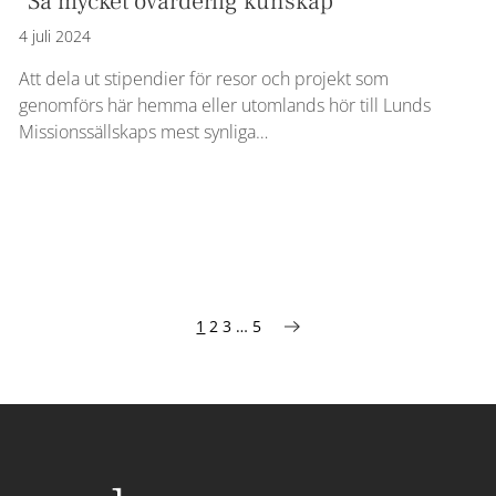
”Så mycket ovärderlig kunskap”
4 juli 2024
Att dela ut stipendier för resor och projekt som
genomförs här hemma eller utomlands hör till Lunds
Missionssällskaps mest synliga…
1
2
3
…
5