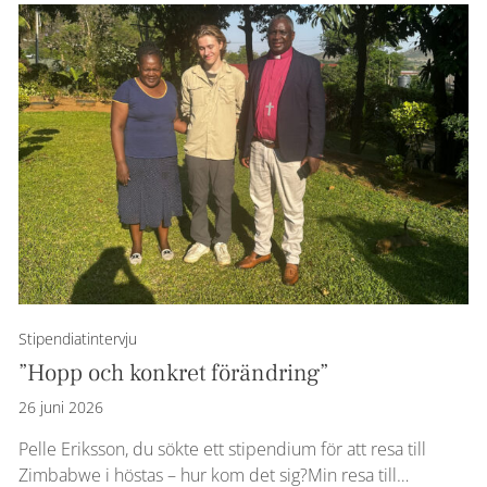
Stipendiatintervju
”Hopp och konkret förändring”
26 juni 2026
Pelle Eriksson, du sökte ett stipendium för att resa till
Zimbabwe i höstas – hur kom det sig?Min resa till…